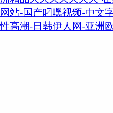
网站-国产叼嘿视频-中文
性高潮-日韩伊人网-亚洲